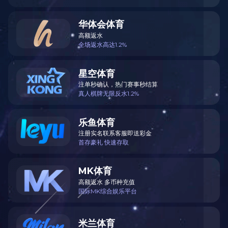
华体会体育
高额返水
全场返水高达1.2%
星空体育
注单秒确认，热门赛事秒结算
真人棋牌无限反水1.2%
乐鱼体育
注册实名联系客服即送彩金
首存豪礼 快速存取
MK体育
高额返水 多币种充值
国际MK综合娱乐平台
米兰体育