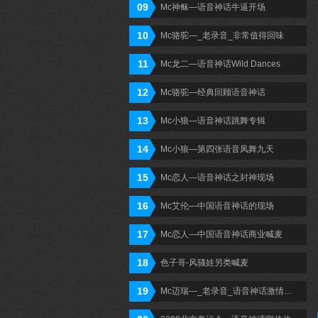
09
Mc神稣—语音神话牛逼开场
10
Mc骆驼—_老录音_非常值得回味
11
Mc龙二—语音神话Wild Dances
12
Mc骆驼—经典回顾语音神话
13
Mc小狼—语音神话跳舞专辑
14
Mc小狼—第四张语音凤舞九天
15
Mc恋人—语音神话之封神现场
16
Mc艾伦—中国语音神话的现场
17
Mc恋人—中国语音神话商业喊麦
18
色子哥-风骚娃另类喊麦
19
Mc迈瑞—_老录音_语音神话激情打造