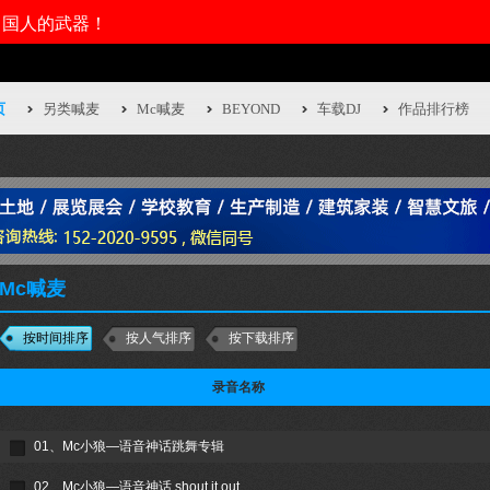
页
另类喊麦
Mc喊麦
BEYOND
车载DJ
作品排行榜
Mc喊麦
按时间排序
按人气排序
按下载排序
录音名称
01、Mc小狼—语音神话跳舞专辑
02、Mc小狼—语音神话 shout it out