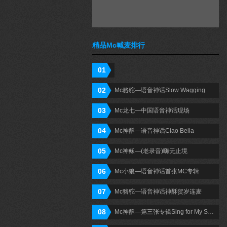
精品Mc喊麦排行
01
Mc小狼—语音神话 shout it out
02
Mc骆驼—语音神话Slow Wagging
03
Mc龙七—中国语音神话现场
04
Mc神酥—语音神话Ciao Bella
05
Mc神稣—(老录音)嗨无止境
06
Mc小狼—语音神话首张MC专辑
07
Mc骆驼—语音神话神酥贺岁连麦
08
Mc神酥—第三张专辑Sing for My Soul