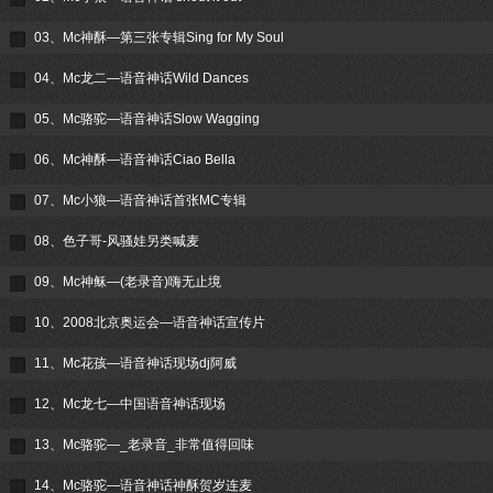
03、Mc神酥—第三张专辑Sing for My Soul
04、Mc龙二—语音神话Wild Dances
05、Mc骆驼—语音神话Slow Wagging
06、Mc神酥—语音神话Ciao Bella
07、Mc小狼—语音神话首张MC专辑
08、色子哥-风骚娃另类喊麦
09、Mc神稣—(老录音)嗨无止境
10、2008北京奥运会—语音神话宣传片
11、Mc花孩—语音神话现场dj阿威
12、Mc龙七—中国语音神话现场
13、Mc骆驼—_老录音_非常值得回味
14、Mc骆驼—语音神话神酥贺岁连麦